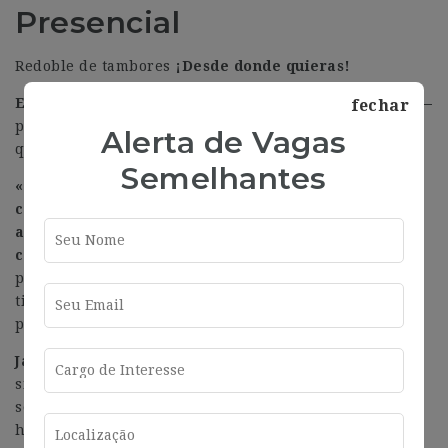
Presencial
Redoble de tambores
¡Desde donde quieras!
Esta posición es remota al 100% —dentro de España—
fechar
por lo que poco o nada importará la localidad desde la
Alerta de Vagas
que trabajes.
Semelhantes
«Oye, pues a mí me apetecía pasarme de vez en
cuando por la oficina» ¡Sin problema! Tienes
abiertas las puertas de sus oficinas en Barcelona
cuando quieras.
Verás que de vez en cuando
promueven reuniones y eventos especiales para pasar
tiempo juntos. Tendrás ocasión de hacer piña ¡Te lo
prometo!
Javier Gutiérrez Alonso
(Lead Solutions Architect)
–
siempre ha trabajado en roles de arquitectura de
software. No solo la conoce, sino que ¡La domina! Javi
ha trabajado en empresas de todo tipo: consultoras,