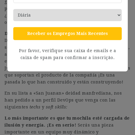
grandes corporaciones, empresas de producto… Siente
pasión por lo que hace, y se le dan bien las personas
¿Se te ocurre mejor mentoría que la que él te pueda
ofrecer?
Diego Villanueva Lozano
(Solutions Architect)
–
Receber os Empregos Mais Recentes
Diego tiene un pasado no tan lejano en desarrollo. Su
sólido background en .NET es lo que lo trajo a Carglass,
Por favor, verifique sua caixa de emails e a
aunque desde hace más de 2 años forma parte del
caixa de spam para confirmar a inscrição.
equipo de infraestructura como Solutions Architect.
Junto con Javi, se han echado a la espalda los cimientos
que soportan el producto de la compañía ¡Es una
pasada lo que han construido y están construyendo!
En su lista a «San Juanan» deidad manfrediana, nos
han pedido a un perfil DevOps que venga con las
siguientes
techs
y
soft skills:
Lo más importante es que tu mochila esté cargada de
ilusión y energía. ¡Es en serio!
Serás una pieza
importante en un equipo muy dinámico y