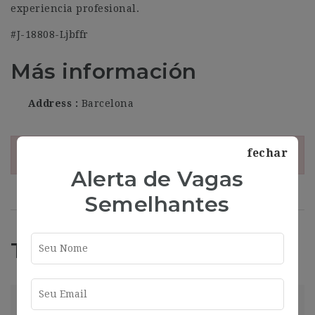
experiencia profesional.
#J-18808-Ljbffr
Más información
Address
Barcelona
fechar
¡Esta oferta esta caducada!
Alerta de Vagas
Semelhantes
Trabajos Relacionados
Helpdesk Con Catalán Y Francés (16-