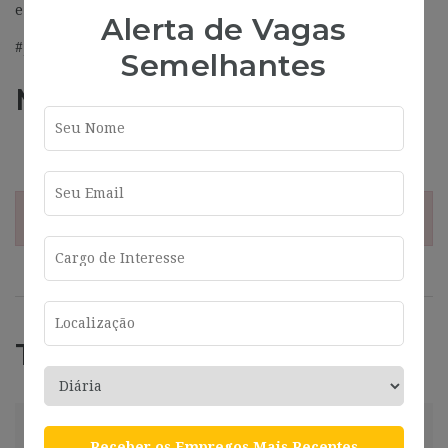
empleo y que pueden ser de tu interés.
Alerta de Vagas
#J-18808-Ljbffr
Semelhantes
Más información
Address
Barcelona
¡Esta oferta esta caducada!
Trabajos Relacionados
Helpdesk Con Catalán Y Francés (16-
Receber os Empregos Mais Recentes