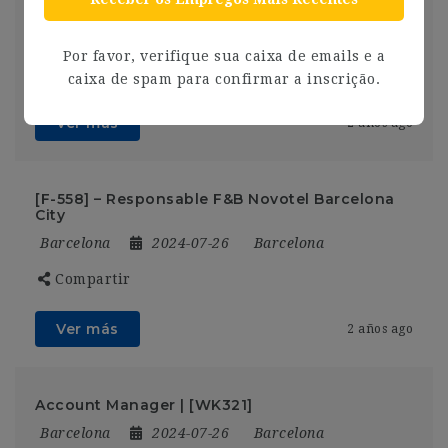
17H/Semanales) I719
Barcelona
2024-07-26
Barcelona
Por favor, verifique sua caixa de emails e a
Compartir
caixa de spam para confirmar a inscrição.
Ver más
2 años ago
[F-558] – Responsable F&B Novotel Barcelona
City
Barcelona
2024-07-26
Barcelona
Compartir
Ver más
2 años ago
Account Manager | [WK321]
Barcelona
2024-07-26
Barcelona