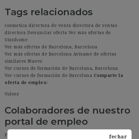
Tags relacionados
cosmetica directora de venta directora de ventas
directora Denunciar oferta Ver más ofertas de
Stanhome
Ver más ofertas de Barcelona, Barcelona
Ver más ofertas de Barcelona Avísame de ofertas
similares Nuevo
Ver cursos de formación de Barcelona, Barcelona
Ver cursos de formación de Barcelona
Comparte la
oferta de empleo:
Volver
Colaboradores de nuestro
portal de empleo
Páginas web que colaboran con nuestro portal de
fechar