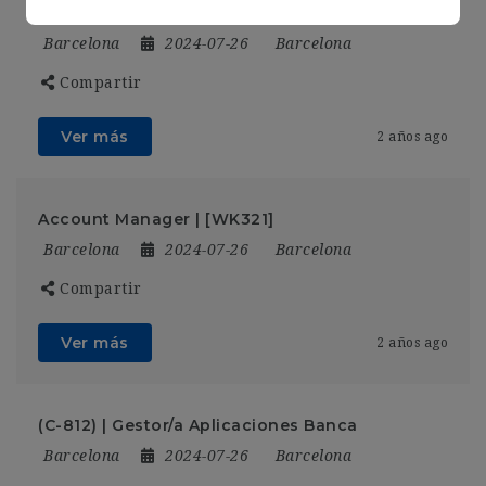
City
Barcelona
2024-07-26
Barcelona
Compartir
Ver más
2 años ago
Account Manager | [WK321]
Barcelona
2024-07-26
Barcelona
Compartir
Ver más
2 años ago
(C-812) | Gestor/a Aplicaciones Banca
Barcelona
2024-07-26
Barcelona