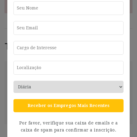
¡Esta oferta esta caducada!
Trabajos Relacionados
Helpdesk Con Catalán Y Francés (16-
17H/Semanales) I719
Barcelona
2024-07-26
Barcelona
Compartir
Receber os Empregos Mais Recentes
Ver más
2 años ago
Por favor, verifique sua caixa de emails e a
caixa de spam para confirmar a inscrição.
[F-558] – Responsable F&B Novotel Barcelona