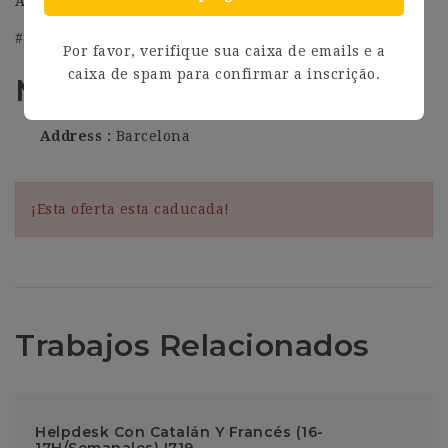
Anywhere, Nuance, SAP y UiPath.
#J-18808-Ljbffr
Por favor, verifique sua caixa de emails e a
caixa de spam para confirmar a inscrição.
Más información
Address
Barcelona
¡Esta oferta esta caducada!
Trabajos Relacionados
Helpdesk Con Catalán Y Francés (16-
17H/Semanales) I719