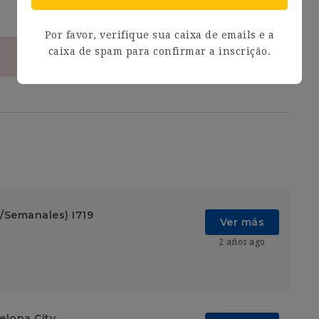
Por favor, verifique sua caixa de emails e a
caixa de spam para confirmar a inscrição.
/Semanales) I719
Ver más
2 años ago
elona City