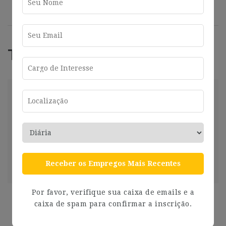
Trabajos Relacionados
Helpdesk Con Catalán Y Francés (16-
17H/Semanales) I719
Barcelona
2024-07-26
Barcelona
Compartir
Ver más
Receber os Empregos Mais Recentes
2 años ago
Por favor, verifique sua caixa de emails e a
[F-558] – Responsable F&B Novotel Barcelona
caixa de spam para confirmar a inscrição.
City
Barcelona
2024-07-26
Barcelona