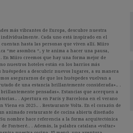
ades más vibrantes de Europa, descubre nuestra
 individualmente. Cada uno está inspirado en el
 cuentan hasta las personas que viven allí. Miiro
fica “me asombra “, y te anima a hacer una pausa,
 . En Miiro creemos que hay una forma mejor de
omo nuestros hoteles están en los barrios más
s huéspedes a descubrir nuevos lugares, a su manera
remos asegurarnos de que los huéspedes vuelvan a
rutado de una estancia brillantemente considerada».. .
s brillantemente pensadas». Estancias que acerquen a
storias.. . Apertura en París y Barcelona en el verano
 Viena en 2025.. . Restaurante Volta. En el corazón de
 un animado restaurante de cocina abierta diseñado
 Su nombre hace referencia a la forma arquitectónica
de Fontseré.. . Además, la palabra catalana «voltar»
inspira nuestra cocina. El menú, una aventura