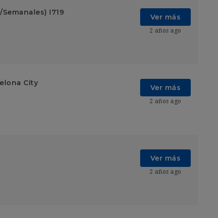
/Semanales) I719
Ver más
2 años ago
elona City
Ver más
2 años ago
Ver más
2 años ago