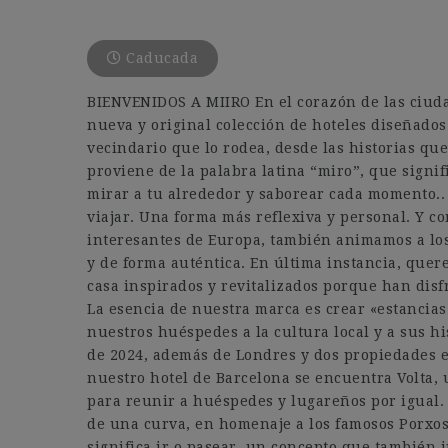
Caducada
BIENVENIDOS A MIIRO En el corazón de las ciud
nueva y original colección de hoteles diseñados
vecindario que lo rodea, desde las historias que
proviene de la palabra latina “miro”, que signi
mirar a tu alrededor y saborear cada momento..
viajar. Una forma más reflexiva y personal. Y c
interesantes de Europa, también animamos a lo
y de forma auténtica. En última instancia, que
casa inspirados y revitalizados porque han disf
La esencia de nuestra marca es crear «estancia
nuestros huéspedes a la cultura local y a sus hi
de 2024, además de Londres y dos propiedades en
nuestro hotel de Barcelona se encuentra Volta,
para reunir a huéspedes y lugareños por igual.
de una curva, en homenaje a los famosos Porxos 
significa ir o pasear, un concepto que también 