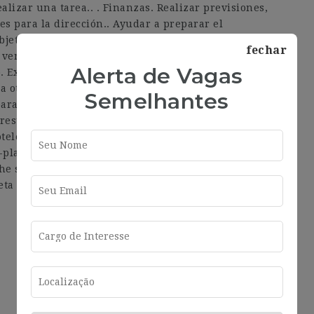
lizar una tarea.. . Finanzas. Realizar previsiones,
s para la dirección.. Ayudar a preparar el
bjetivos del departamento. Mantener los costes y la
fechar
vendidos desde la cocina. . Habilidades y
Alerta de Vagas
 Experiencia reciente en un puesto similar de al
 a otros. Gran capacidad de comunicación. Capacidad
Semelhantes
para trabajar bajo presión. Experiencia demostrada en
resupuestos, beneficios, etc.. Conocimiento de las
otelero.. . Launching summer 2024, Borneta boasts 92
lan kitchen, and a cocktail bar. Its rooftop terrace
the sights of downtown Barcelona. Positioned in the
eta invites you to discover the charms of the Ciutat