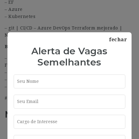
– EF
– Azure
– Kubernetes
– git | CI/CD – Azure DevOps Terraform mejorado |
Notion | Youtrack
fechar
Beneficios:
Alerta de Vagas
– Desarrolla tu carrera en una de las principales
Semelhantes
FinTech de Europa.
– Salario competitivo + bonificación.
– Carrera internacional.
– Trabajo híbrido (3 días en la oficina/2 días remoto).
#J-18808-Ljbffr
Más información
Address
Barcelona