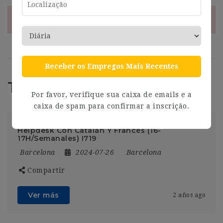
¡Esta oferta esta caducada!
Receber os Empregos Mais Recentes
Trabajos Relacionados
Por favor, verifique sua caixa de emails e a
caixa de spam para confirmar a inscrição.
Helpdesk Con Catalán Y Francés (16-
17H/Semanales) I719
Barcelona
2024-07-26
Barcelona
Compartir
Ver más
2 años ago