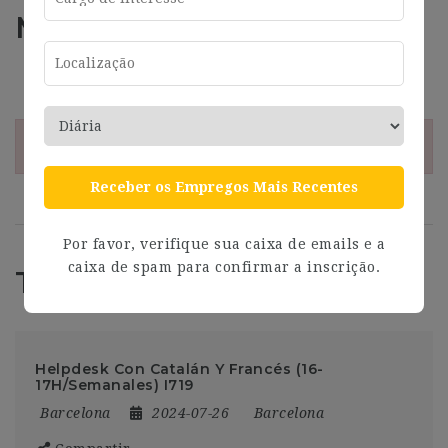
Más información
Address
Barcelona
¡Esta oferta esta caducada!
Receber os Empregos Mais Recentes
Por favor, verifique sua caixa de emails e a
caixa de spam para confirmar a inscrição.
Trabajos Relacionados
Helpdesk Con Catalán Y Francés (16-
17H/Semanales) I719
Barcelona
2024-07-26
Barcelona