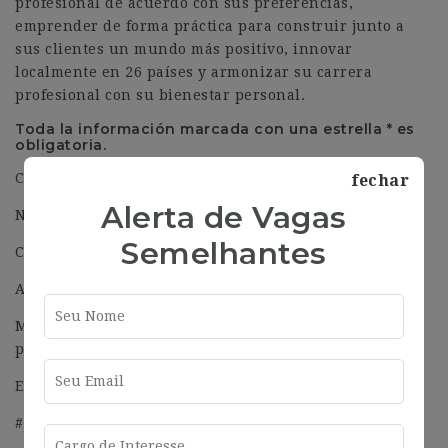
profesional de acuerdo con sus preferencias,
emprender de forma práctica para construir junto a
sus clientes un mundo más positivo, innovar
localmente en 26 países y armonizar su carrera
profesional con su bienestar personal.
Toda la información marcada con una estrella * es
obligatoria.
Civilidad
fechar
Alerta de Vagas
Nombre
Semelhantes
Correo electrónico(ejemplo: )
Archivo Enviar el CV
Máximo 1 fichero. – límite de 3 MB. – Tipos permitidos:
pdf, docx.
Enviar la carta de motivación
#J-18808-Ljbffr