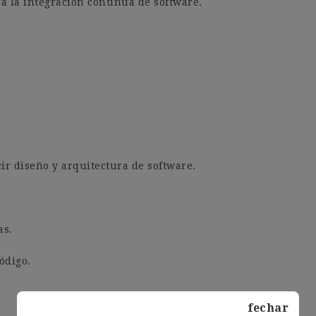
a la integración continua de software.
ir diseño y arquitectura de software.
as.
ódigo.
fechar