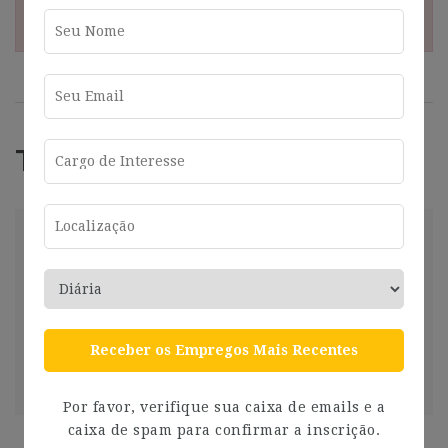
¡Esta oferta esta caducada!
Trabajos Relacionados
Helpdesk Con Catalán Y Francés (16-
17H/Semanales) I719
Barcelona
2024-07-26
Barcelona
Compartir
Receber os Empregos Mais Recentes
Ver más
2 años ago
Por favor, verifique sua caixa de emails e a
caixa de spam para confirmar a inscrição.