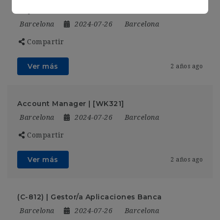
[F-558] – Responsable F&B Novotel Barcelona
City
Barcelona
2024-07-26
Barcelona
Compartir
Ver más
2 años ago
Account Manager | [WK321]
Barcelona
2024-07-26
Barcelona
Compartir
Ver más
2 años ago
(C-812) | Gestor/a Aplicaciones Banca
Barcelona
2024-07-26
Barcelona