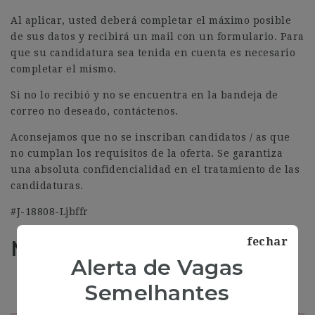
Al aplicar, usted deberá completar el máximo posible
de sus datos y recibirá un mail con un formulario. Para
que su candidatura sea tenida en cuenta es necesario
completar el mismo.
Si no lo recibió y no se encuentra en la bandeja de
correo no deseado, contáctenos.
Aconsejamos que no se inscriban candidatos / as que
no cumplan los requisitos de la oferta. Se garantiza
una absoluta confidencialidad en el tratamiento de las
candidaturas.
#J-18808-Ljbffr
fechar
Más información
Alerta de Vagas
Address
Barcelona
Semelhantes