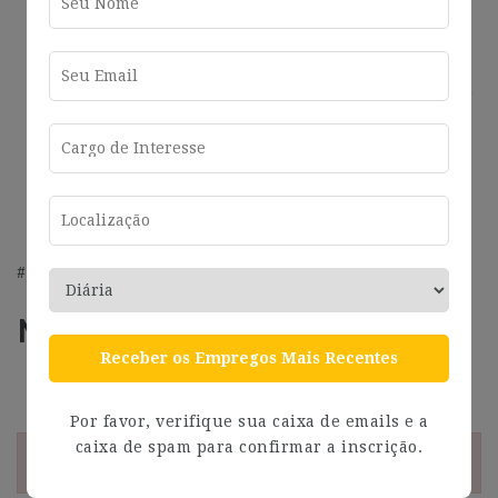
Opción a seguro médico privado.
Bonus por recomendación.
Beneficios para los empleados en colaboración con
el Banco Sabadell.
Acceso al programa de beneficios corporativos con
descuentos en múltiples marcas reconocidas,
establecimientos y ocio.
#J-18808-Ljbffr
Más información
Receber os Empregos Mais Recentes
Address
Barcelona
Por favor, verifique sua caixa de emails e a
caixa de spam para confirmar a inscrição.
¡Esta oferta esta caducada!